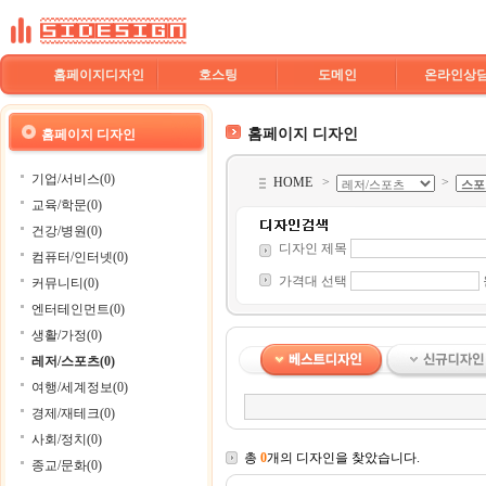
홈페이지디자인
호스팅
도메인
온라인상
홈페이지 디자인
홈페이지 디자인
기업/서비스(0)
HOME
>
>
교육/학문(0)
건강/병원(0)
디자인 제목
컴퓨터/인터넷(0)
가격대 선택
커뮤니티(0)
엔터테인먼트(0)
생활/가정(0)
레저/스포츠(0)
여행/세계정보(0)
경제/재테크(0)
사회/정치(0)
총
0
개의 디자인을 찾았습니다.
종교/문화(0)