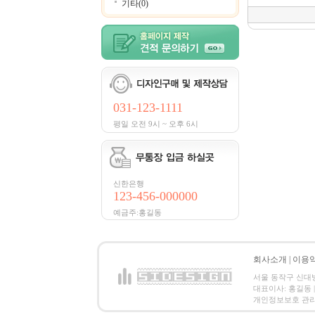
기타(0)
031-123-1111
평일 오전 9시 ~ 오후 6시
신한은행
123-456-000000
예금주:홍길동
회사소개
|
이용
서울 동작구 신대방2동
대표이사: 홍길동 | 
개인정보보호 관리책임자:홍