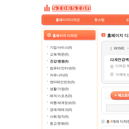
홈페이지디자인
호스팅
홈페이지 
홈페이지 디자인
기업/서비스(0)
HOME
교육/학문(0)
건강/병원(0)
디자인 
컴퓨터/인터넷(0)
가격대 
커뮤니티(0)
엔터테인먼트(0)
생활/가정(0)
레저/스포츠(0)
여행/세계정보(0)
경제/재테크(0)
사회/정치(0)
총
0
개의 디자
종교/문화(0)