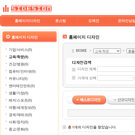
홈페이지디자인
호스팅
도메인
온라인상
홈페이지 디자인
홈페이지 디자인
기업/서비스(0)
HOME
>
>
교육/학문(0)
건강/병원(0)
디자인 제목
컴퓨터/인터넷(0)
가격대 선택
커뮤니티(0)
엔터테인먼트(0)
생활/가정(0)
레저/스포츠(0)
여행/세계정보(0)
경제/재테크(0)
사회/정치(0)
총
0
개의 디자인을 찾았습니다.
종교/문화(0)