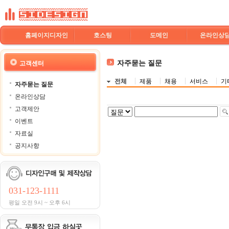
홈페이지디자인
호스팅
도메인
온라인상
자주묻는 질문
고객센터
전체
제품
채용
서비스
기
자주묻는 질문
온라인상담
고객제안
이벤트
자료실
공지사항
031-123-1111
평일 오전 9시 ~ 오후 6시