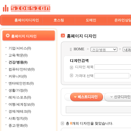
홈페이지디자인
호스팅
도메인
온라인상
홈페이지 디자인
홈페이지 디자인
기업/서비스(0)
HOME
>
>
교육/학문(0)
건강/병원(0)
디자인 제목
컴퓨터/인터넷(0)
가격대 선택
커뮤니티(0)
엔터테인먼트(0)
생활/가정(0)
레저/스포츠(0)
여행/세계정보(0)
경제/재테크(0)
사회/정치(0)
총
0
개의 디자인을 찾았습니다.
종교/문화(0)