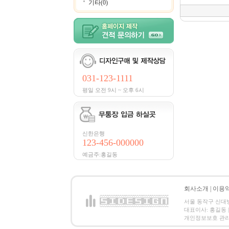
기타(0)
031-123-1111
평일 오전 9시 ~ 오후 6시
신한은행
123-456-000000
예금주:홍길동
회사소개
|
이용
서울 동작구 신대방2동
대표이사: 홍길동 | 
개인정보보호 관리책임자:홍