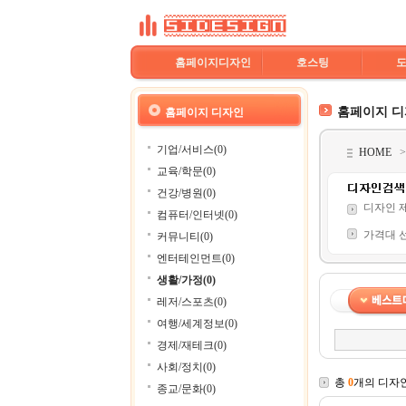
홈페이지디자인
호스팅
홈페이지 
홈페이지 디자인
기업/서비스(0)
HOME
교육/학문(0)
건강/병원(0)
디자인 
컴퓨터/인터넷(0)
가격대 
커뮤니티(0)
엔터테인먼트(0)
생활/가정(0)
레저/스포츠(0)
여행/세계정보(0)
경제/재테크(0)
사회/정치(0)
총
0
개의 디자
종교/문화(0)